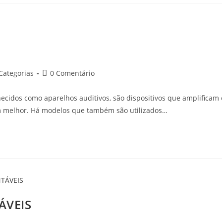
tegoria
Comentários
Categorias
0 Comentário
do
t:
post:
hecidos como aparelhos auditivos, são dispositivos que amplificam 
 melhor. Há modelos que também são utilizados…
ÁVEIS