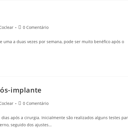
tegoria
Comentários
Coclear
0 Comentário
do
t:
post:
te uma a duas vezes por semana, pode ser muito benéfico após o
ós-implante
tegoria
Comentários
Coclear
0 Comentário
do
t:
post:
dias após a cirurgia. Inicialmente são realizados alguns testes pa
erno, seguido dos ajustes…