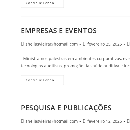
ASSESSORIA
Continue Lendo
PARA
MÉDICOS
E
FONOAUDIÓLOGOS
EMPRESAS E EVENTOS
Autor
Post
C
sheilasvieira@hotmail.com
fevereiro 25, 2025
do
publicado:
d
post:
p
Ministramos palestras em ambientes corporativos, event
tecnologias auditivas, promoção da saúde auditiva e i
EMPRESAS
Continue Lendo
E
EVENTOS
PESQUISA E PUBLICAÇÕES
Autor
Post
C
sheilasvieira@hotmail.com
fevereiro 12, 2025
do
publicado:
d