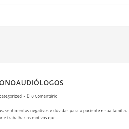
 FONOAUDIÓLOGOS
oria
Comentários
categorized
0 Comentário
do
post:
, sentimentos negativos e dúvidas para o paciente e sua família,
r e trabalhar os motivos que…