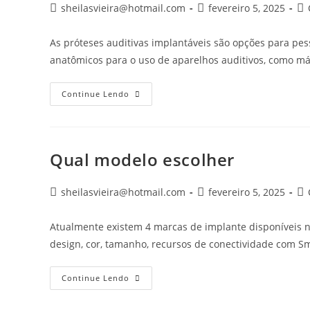
Autor
Post
Ca
sheilasvieira@hotmail.com
fevereiro 5, 2025
do
publicado:
do
post:
pos
As próteses auditivas implantáveis são opções para pe
anatômicos para o uso de aparelhos auditivos, como má
PRÓTESES
Continue Lendo
AUDITIVAS
IMPLANTÁVEIS
Qual modelo escolher
Autor
Post
Ca
sheilasvieira@hotmail.com
fevereiro 5, 2025
do
publicado:
do
post:
pos
Atualmente existem 4 marcas de implante disponíveis 
design, cor, tamanho, recursos de conectividade com S
Qual
Continue Lendo
Modelo
Escolher