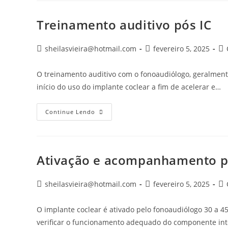
Treinamento auditivo pós IC
Autor
Post
Ca
sheilasvieira@hotmail.com
fevereiro 5, 2025
do
publicado:
do
post:
pos
O treinamento auditivo com o fonoaudiólogo, geralmen
início do uso do implante coclear a fim de acelerar e…
Treinamento
Continue Lendo
Auditivo
Pós
IC
Ativação e acompanhamento p
Autor
Post
Ca
sheilasvieira@hotmail.com
fevereiro 5, 2025
do
publicado:
do
post:
pos
O implante coclear é ativado pelo fonoaudiólogo 30 a 45 
verificar o funcionamento adequado do componente int