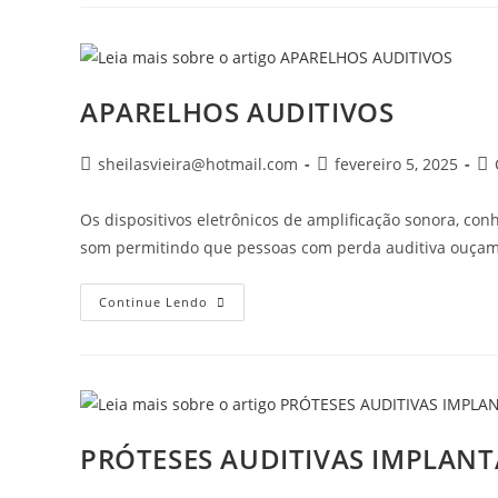
APARELHOS AUDITIVOS
Autor
Post
Ca
sheilasvieira@hotmail.com
fevereiro 5, 2025
do
publicado:
do
post:
pos
Os dispositivos eletrônicos de amplificação sonora, con
som permitindo que pessoas com perda auditiva ouçam
APARELHOS
Continue Lendo
AUDITIVOS
PRÓTESES AUDITIVAS IMPLANT