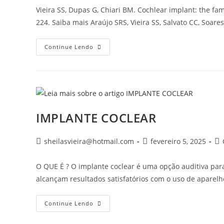
post:
p
Vieira SS, Dupas G, Chiari BM. Cochlear implant: the fami
224. Saiba mais Araújo SRS, Vieira SS, Salvato CC, Soare
PESQUISA
Continue Lendo
E
PUBLICAÇÕES
IMPLANTE COCLEAR
Autor
Post
Ca
sheilasvieira@hotmail.com
fevereiro 5, 2025
do
publicado:
do
post:
pos
O QUE É ? O implante coclear é uma opção auditiva pa
alcançam resultados satisfatórios com o uso de aparelh
IMPLANTE
Continue Lendo
COCLEAR