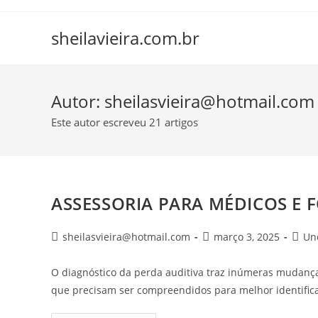
Ir
conteúdo
para
sheilavieira.com.br
o
conteúdo
Autor:
sheilasvieira@hotmail.com
Este autor escreveu 21 artigos
ASSESSORIA PARA MÉDICOS E
Autor
Post
Categ
sheilasvieira@hotmail.com
março 3, 2025
Un
do
publicado:
do
post:
post:
O diagnóstico da perda auditiva traz inúmeras mudanças
que precisam ser compreendidos para melhor identifica