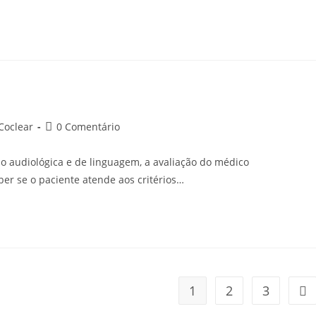
tegoria
Comentários
Coclear
0 Comentário
do
t:
post:
o audiológica e de linguagem, a avaliação do médico
aber se o paciente atende aos critérios…
1
2
3
Ir 