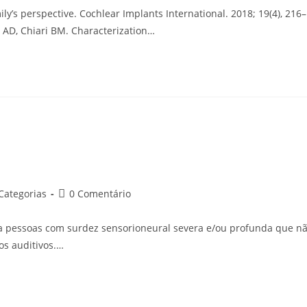
ost:
post:
ly’s perspective. Cochlear Implants International. 2018; 19(4), 216–
s AD, Chiari BM. Characterization…
tegoria
Comentários
Categorias
0 Comentário
do
t:
post:
ra pessoas com surdez sensorioneural severa e/ou profunda que n
os auditivos.…