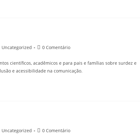
ategoria
Comentários
Uncategorized
0 Comentário
o
do
ost:
post:
os científicos, acadêmicos e para pais e famílias sobre surdez e
nclusão e acessibilidade na comunicação.
ategoria
Comentários
Uncategorized
0 Comentário
o
do