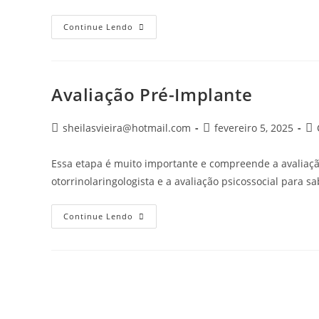
Ativação
Continue Lendo
E
Acompanhamento
Pós-
Implante
Avaliação Pré-Implante
Autor
Post
Ca
sheilasvieira@hotmail.com
fevereiro 5, 2025
do
publicado:
do
post:
pos
Essa etapa é muito importante e compreende a avaliaçã
otorrinolaringologista e a avaliação psicossocial para s
Avaliação
Continue Lendo
Pré-
Implante