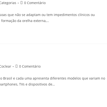
tegoria
Comentários
Categorias
0 Comentário
do
t:
post:
ssoas que não se adaptam ou tem impedimentos clínicos ou
 formação da orelha externa,…
tegoria
Comentários
Coclear
0 Comentário
do
t:
post:
no Brasil e cada uma apresenta diferentes modelos que variam no
martphones, TVs e dispositivos de…