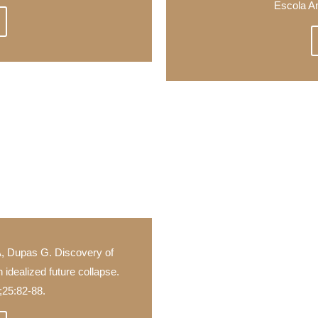
Escola A
, Dupas G. Discovery of
 idealized future collapse.
;25:82-88.