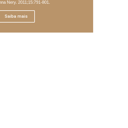
nna Nery. 2011;15:791-801.
Saiba mais