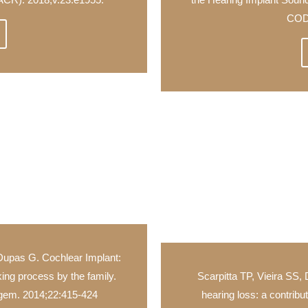
CODA
Dupas G. Cochlear Implant:
ing process by the family.
Scarpitta TP, Vieira SS, 
gem. 2014;22:415-424
hearing loss: a contribu