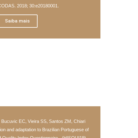
 CODAS. 2018; 30:e20180001.
Saiba mais
, Bucuvic EC, Vieira SS, Santos ZM, Chiari
ion and adaptation to Brazilian Portuguese of
 Quality Index Questionnaire - (HISQUI19).