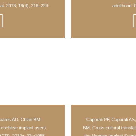
al. 2018; 19(4), 216–224.
adulthood.
oares AD, Chiari BM.
Caporali PF, Caporali AS
 cochlear implant users.
BM. Cross cultural translat
ACR). 2018;v.23:e1955.
the Hearing Implant Sound