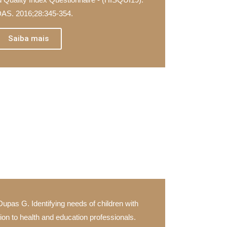
S. 2016;28:345-354.
Saiba mais
Dupas G. Identifying needs of children with
tion to health and education professionals.