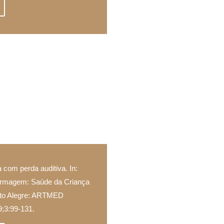
 com perda auditiva. In:
rmagem: Saúde da Criança
orto Alegre: ARTMED
3:99-131.